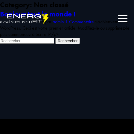
Category: Non classé
Bonjour tout le monde !
Publié par
admin
1 Commentaire
<p>Bienvenue sur
8 avril 2022 12h03
WordPress. Ceci est votre premier article. Modifiez-le ou supprimez-le,
puis commencez à écrire !</p>
Rechercher